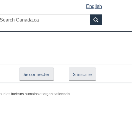
English
Search
earch
Search
anada.ca
Se connecter
S'inscrire
ur les facteurs humains et organisationnels