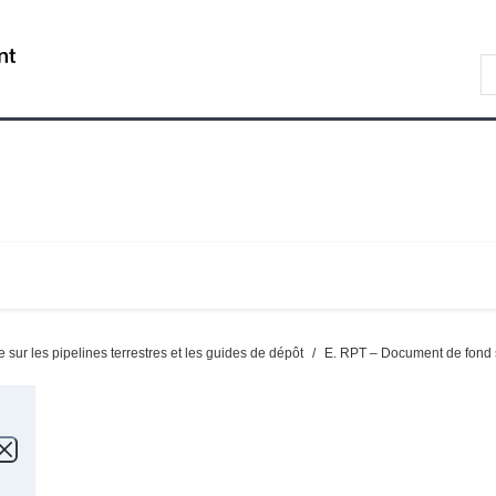
Skip
Skip
Passer
to
to
à
/
S
main
"About
la
Gouvernement
C
content
government"
version
du
HTML
Canada
simplifiée
ur les pipelines terrestres et les guides de dépôt
/
E. RPT – Document de fond s