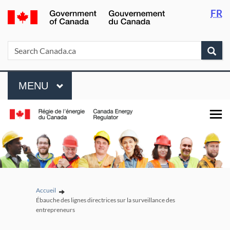
Languag
/
FR
Skip
Skip
Passer
selectio
Gouvernement
to
to
à
du
main
"About
la
Search
Search
Sea
Canada
content
government"
version
Canada.ca
HTML
Menu
simplifiée
MAIN
MENU
Vous êtes ici:
Accueil
Ébauche des lignes directrices sur la surveillance des
entrepreneurs